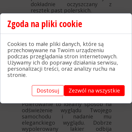
dokładnie oczyszczany z
resztek past polerskich.
Zgoda na pliki cookie
Polerowanie auta: jak
odzyskać blask lakieru?
Cookies to małe pliki danych, które są
przechowywane na Twoim urządzeniu
Polerowanie auta to proces, który
podczas przeglądania stron internetowych.
ma na celu przywrócenie lakierowi
Używamy ich do poprawy działania serwisu,
blasku i połysku.
Jest to
personalizacji treści, oraz analizy ruchu na
szczególnie ważne po korekcie
stronie.
lakieru
, ponieważ polerowanie
usuwa wszelkie mikrorysy i
Dostosuj
Zezwól na wszystkie
hologramy, które mogły powstać
podczas tego procesu.
Polerowanie to idealny sposób na
odświeżenie wyglądu Twojego
samochodu i nadanie mu
eleganckiego wyglądu. Dobrze
wypolerowany lakier odbija