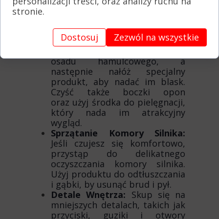
personalizacji treści, oraz analizy ruchu na
musiał używać często
stronie.
wycieraczek.
Dbanie o Felgi i
Dostosuj
Zezwól na wszystkie
Opony:
Podczas mycia auta
umyj i oczyść również felgi z
osadu hamulcowego, a
następnie nałóż specjalny
produkt, aby nadać im blask.
Czyść także boczki opon
oraz użyj środka do pielęgnacji,
który nada im atrakcyjny
wygląd.
Sprzątanie Komory Silnika:
Jeśli czujesz się komfortowo,
przystąp do delikatnego
oczyszczania komory silnika.
Użyj produktu do odtłuszczania
i gąbki, by usunąć brud i pył.
Detale Wnętrza:
Skup się na
mniejszych detalach, takich jak
przyciski, guziki i otwory