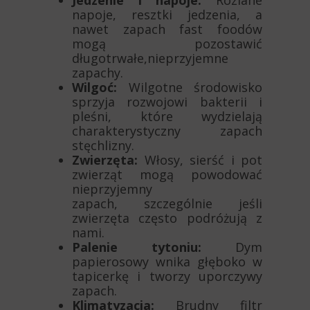
Jedzenie i napoje:
Rozlane
napoje, resztki jedzenia, a
nawet zapach fast foodów
mogą pozostawić
długotrwałe,nieprzyjemne
zapachy.
Wilgoć:
Wilgotne środowisko
sprzyja rozwojowi bakterii i
pleśni, które wydzielają
charakterystyczny zapach
stęchlizny.
Zwierzęta:
Włosy, sierść i pot
zwierząt mogą powodować
nieprzyjemny
zapach, szczególnie jeśli
zwierzęta często podróżują z
nami.
Palenie tytoniu:
Dym
papierosowy wnika głęboko w
tapicerkę i tworzy uporczywy
zapach.
Klimatyzacja:
Brudny filtr